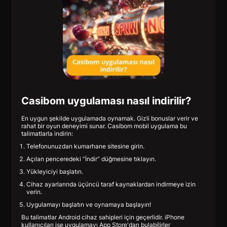
Casibom uygulaması nasıl indirilir?
En uygun şekilde uygulamada oynamak. Gizli bonuslar verir ve
rahat bir oyun deneyimi sunar. Casibom mobil uygulama bu
talimatlarla indirin:
Telefonunuzdan kumarhane sitesine girin.
Açılan penceredeki “İndir” düğmesine tıklayın.
Yükleyiciyi başlatın.
Cihaz ayarlarında üçüncü taraf kaynaklardan indirmeye izin
verin.
Uygulamayı başlatın ve oynamaya başlayın!
Bu talimatlar Android cihaz sahipleri için geçerlidir. iPhone
kullanıcıları ise uygulamayı App Store'dan bulabilirler