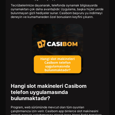
Tecrübelerimize dayanarak, telefonda oynamak bilgisayarda
oynamaktan çok daha avantajlıdır. Uygulama, başka hiçbir yerde
bulunmayan gizli hediyeler sunar. Casibom başvuru yu indirmeyi
deneyin ve kumarhaneden özel bonusların keyfini çıkarın.
Hangi slot makineleri Casibom
telefon uygulamasında
bulunmaktadır?
Program, web sürümünde mevcut olan tüm oyunları
çalıştırmanıza izin verir. Casibom app binlerce slot makinesini
gerçek parayla çalıştırmanıza olanak tanır. Hepsi farklı temalara