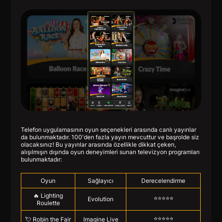
Telefon uygulamasının oyun seçenekleri arasında canlı yayınlar
da bulunmaktadır. 100'den fazla yayın mevcuttur ve başrolde siz
olacaksınız! Bu yayınlar arasında özellikle dikkat çeken,
alışılmışın dışında oyun deneyimleri sunan televizyon programları
bulunmaktadır:
Oyun
Sağlayıcı
Derecelendirme
🔥 Lighting
⭐⭐⭐⭐⭐
Evolution
Roulette
⭐⭐⭐⭐⭐
💘 Robin the Fair
Imagine Live