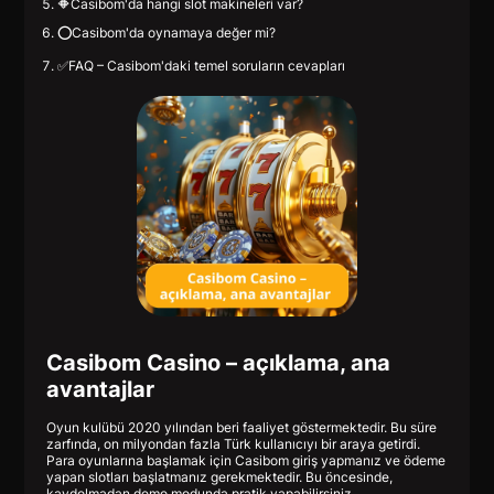
🔶Casibom'da hangi slot makineleri var?
⭕Casibom'da oynamaya değer mi?
✅FAQ – Casibom'daki temel soruların cevapları
Casibom Casino – açıklama, ana
avantajlar
Oyun kulübü 2020 yılından beri faaliyet göstermektedir. Bu süre
zarfında, on milyondan fazla Türk kullanıcıyı bir araya getirdi.
Para oyunlarına başlamak için Casibom giriş yapmanız ve ödeme
yapan slotları başlatmanız gerekmektedir. Bu öncesinde,
kaydolmadan demo modunda pratik yapabilirsiniz.