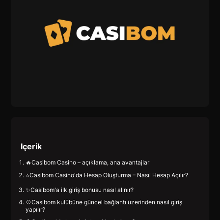
Içerik
🔥Casibom Casino – açıklama, ana avantajlar
⭐Casibom Casino'da Hesap Oluşturma – Nasıl Hesap Açılır?
✨Casibom'a ilk giriş bonusu nasıl alınır?
💠Casibom kulübüne güncel bağlantı üzerinden nasıl giriş
yapılır?