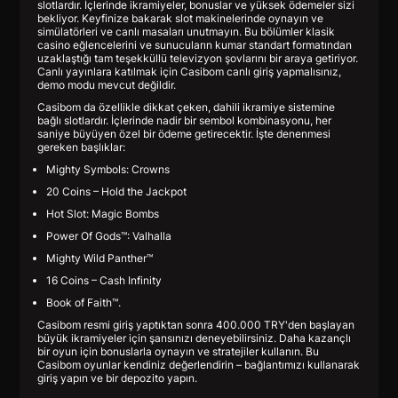
slotlardır. İçlerinde ikramiyeler, bonuslar ve yüksek ödemeler sizi
bekliyor. Keyfinize bakarak slot makinelerinde oynayın ve
simülatörleri ve canlı masaları unutmayın. Bu bölümler klasik
casino eğlencelerini ve sunucuların kumar standart formatından
uzaklaştığı tam teşekküllü televizyon şovlarını bir araya getiriyor.
Canlı yayınlara katılmak için Casibom canlı giriş yapmalısınız,
demo modu mevcut değildir.
Casibom da özellikle dikkat çeken, dahili ikramiye sistemine
bağlı slotlardır. İçlerinde nadir bir sembol kombinasyonu, her
saniye büyüyen özel bir ödeme getirecektir. İşte denenmesi
gereken başlıklar:
Mighty Symbols: Crowns
20 Coins – Hold the Jackpot
Hot Slot: Magic Bombs
Power Of Gods™: Valhalla
Mighty Wild Panther™
16 Coins – Cash Infinity
Book of Faith™.
Casibom resmi giriş yaptıktan sonra 400.000 TRY'den başlayan
büyük ikramiyeler için şansınızı deneyebilirsiniz. Daha kazançlı
bir oyun için bonuslarla oynayın ve stratejiler kullanın. Bu
Casibom oyunlar kendiniz değerlendirin – bağlantımızı kullanarak
giriş yapın ve bir depozito yapın.