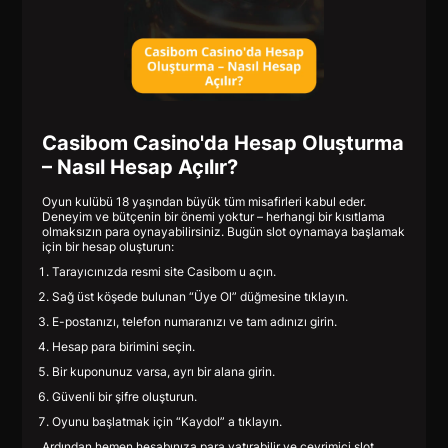
Casibom Casino'da Hesap Oluşturma
– Nasıl Hesap Açılır?
Oyun kulübü 18 yaşından büyük tüm misafirleri kabul eder.
Deneyim ve bütçenin bir önemi yoktur – herhangi bir kısıtlama
olmaksızın para oynayabilirsiniz. Bugün slot oynamaya başlamak
için bir hesap oluşturun:
Tarayıcınızda resmi site Casibom u açın.
Sağ üst köşede bulunan “Üye Ol” düğmesine tıklayın.
E-postanızı, telefon numaranızı ve tam adınızı girin.
Hesap para birimini seçin.
Bir kuponunuz varsa, ayrı bir alana girin.
Güvenli bir şifre oluşturun.
Oyunu başlatmak için “Kaydol” a tıklayın.
Ardından hemen hesabınıza para yatırabilir ve çevrimiçi slot