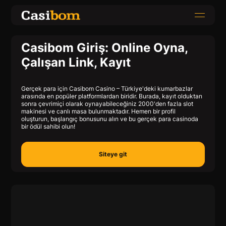
Casibom Giriş: Online Oyna,
Çalışan Link, Kayıt
Gerçek para için Casibom Casino – Türkiye'deki kumarbazlar
arasında en popüler platformlardan biridir. Burada, kayıt olduktan
sonra çevrimiçi olarak oynayabileceğiniz 2000'den fazla slot
makinesi ve canlı masa bulunmaktadır. Hemen bir profil
oluşturun, başlangıç bonusunu alın ve bu gerçek para casinoda
bir ödül sahibi olun!
Siteye git
Siteye git