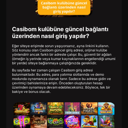
Casibom kulübüne güncel bağlantı
üzerinden nasıl giriş yapılır?
Eğer siteye erişimde sorun yaşıyorsanız, ayna linkini kullanın.
Söz konusu olan Casibom güncel giriş adresi, orijinal kulübe
yönlendirir ancak farklı bir adreste çalışır. Bu, güvenli bir ağdan
(örneğin iş yerinde veya kumar kaynaklarının engellendiği umumi
bir yerde) siteye bağlanmaya çalıştığınızda gereklidir.
Bu sayfada her zaman çalışan Casibom giriş adresi
bulunmaktadır. Bu adres, para yatırma slotlarında ve demo
modunda oynamanıza olanak tanır. Sadece bu adrese gidin ve
çevrimiçi bahislerinize erişin. Önceden oluşturulan hesap
üzerinden oynamaya devam edebileceksiniz. Böylece, tek bir
bakiye ve bonus olacak.