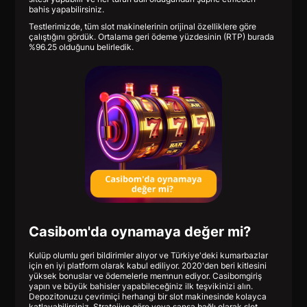
bahis yapabilirsiniz.
Testlerimizde, tüm slot makinelerinin orijinal özelliklere göre
çalıştığını gördük. Ortalama geri ödeme yüzdesinin (RTP) burada
%96.25 olduğunu belirledik.
Casibom'da oynamaya değer mi?
Kulüp olumlu geri bildirimler alıyor ve Türkiye'deki kumarbazlar
için en iyi platform olarak kabul ediliyor. 2020'den beri kitlesini
yüksek bonuslar ve ödemelerle memnun ediyor. Casibomgiriş
yapın ve büyük bahisler yapabileceğiniz ilk teşvikinizi alın.
Depozitonuzu çevrimiçi herhangi bir slot makinesinde kolayca
katlayabilirsiniz. Stratejiye göre veya şansa bağlı olarak slot