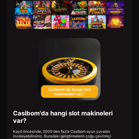
Casibom'da hangi slot makineleri
var?
Kayıt öncesinde, 2000'den fazla Casibom oyun yuvaları
inceleyebilirsiniz. Buradaki geliştirmelerin çoğu çevrimiçi